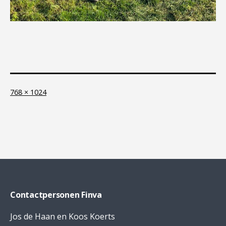
Full
768 × 1024
size
Contactpersonen Finva
Jos de Haan en Koos Koerts