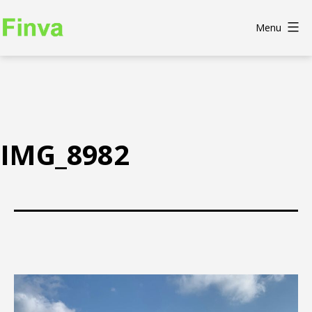
Skip
to
Menu
Finva
content
IMG_8982